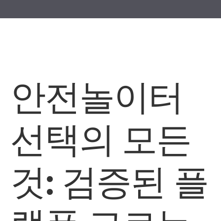
안전놀이터
선택의 모든
것: 검증된 플