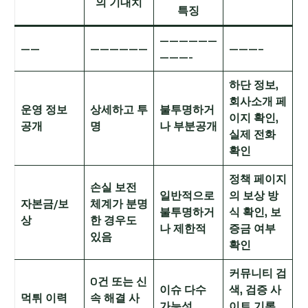
의 기대치
특징
——————
——
——————
———–
———-
하단 정보,
회사소개 페
운영 정보
상세하고 투
불투명하거
이지 확인,
공개
명
나 부분공개
실제 전화
확인
정책 페이지
손실 보전
일반적으로
의 보상 방
자본금/보
체계가 분명
불투명하거
식 확인, 보
상
한 경우도
나 제한적
증금 여부
있음
확인
커뮤니티 검
0건 또는 신
이슈 다수
색, 검증 사
먹튀 이력
속 해결 사
가능성
이트 기록