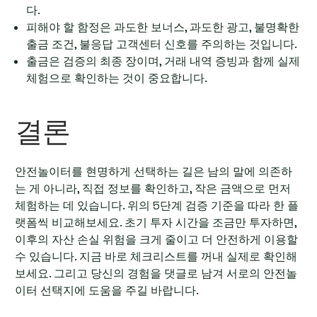
다.
피해야 할 함정은 과도한 보너스, 과도한 광고, 불명확한
출금 조건, 불응답 고객센터 신호를 주의하는 것입니다.
출금은 검증의 최종 장이며, 거래 내역 증빙과 함께 실제
체험으로 확인하는 것이 중요합니다.
결론
안전놀이터를 현명하게 선택하는 길은 남의 말에 의존하
는 게 아니라, 직접 정보를 확인하고, 작은 금액으로 먼저
체험하는 데 있습니다. 위의 5단계 검증 기준을 따라 한 플
랫폼씩 비교해보세요. 초기 투자 시간을 조금만 투자하면,
이후의 자산 손실 위험을 크게 줄이고 더 안전하게 이용할
수 있습니다. 지금 바로 체크리스트를 꺼내 실제로 확인해
보세요. 그리고 당신의 경험을 댓글로 남겨 서로의 안전놀
이터 선택지에 도움을 주길 바랍니다.