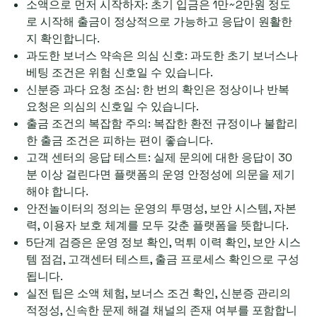
소액으로 먼저 시작하자: 초기 입금은 1만~2만원 정도
로 시작해 출금이 정상적으로 가능하고 응답이 원활한
지 확인합니다.
과도한 보너스 약속은 의심 신호: 과도한 초기 보너스나
베팅 조건은 위험 신호일 수 있습니다.
신분증 과다 요청 조심: 한 번의 확인은 정상이나 반복
요청은 의심의 신호일 수 있습니다.
출금 조건의 복잡함 주의: 복잡한 환전 규정이나 불합리
한 출금 조건은 피하는 편이 좋습니다.
고객 센터의 응답 테스트: 실제 문의에 대한 응답이 30
분 이상 걸린다면 플랫폼의 운영 안정성에 의문을 제기
해야 합니다.
안전놀이터의 정의는 운영의 투명성, 보안 시스템, 자본
력, 이용자 보호 체계를 모두 갖춘 플랫폼을 뜻합니다.
5단계 검증은 운영 정보 확인, 먹튀 이력 확인, 보안 시스
템 점검, 고객센터 테스트, 출금 프로세스 확인으로 구성
됩니다.
실전 팁은 소액 체험, 보너스 조건 확인, 신분증 관리의
적정성, 신속한 문제 해결 채널의 존재 여부를 포함합니