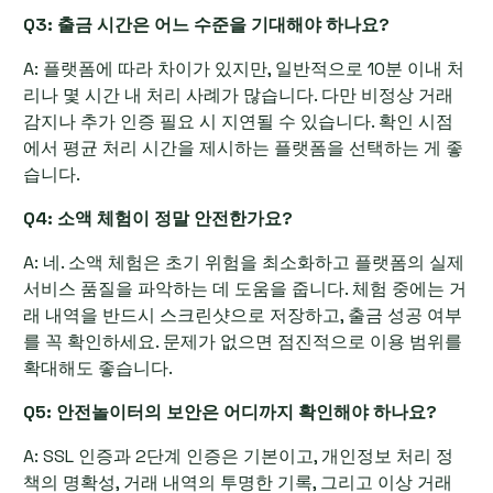
Q3: 출금 시간은 어느 수준을 기대해야 하나요?
A: 플랫폼에 따라 차이가 있지만, 일반적으로 10분 이내 처
리나 몇 시간 내 처리 사례가 많습니다. 다만 비정상 거래
감지나 추가 인증 필요 시 지연될 수 있습니다. 확인 시점
에서 평균 처리 시간을 제시하는 플랫폼을 선택하는 게 좋
습니다.
Q4: 소액 체험이 정말 안전한가요?
A: 네. 소액 체험은 초기 위험을 최소화하고 플랫폼의 실제
서비스 품질을 파악하는 데 도움을 줍니다. 체험 중에는 거
래 내역을 반드시 스크린샷으로 저장하고, 출금 성공 여부
를 꼭 확인하세요. 문제가 없으면 점진적으로 이용 범위를
확대해도 좋습니다.
Q5: 안전놀이터의 보안은 어디까지 확인해야 하나요?
A: SSL 인증과 2단계 인증은 기본이고, 개인정보 처리 정
책의 명확성, 거래 내역의 투명한 기록, 그리고 이상 거래