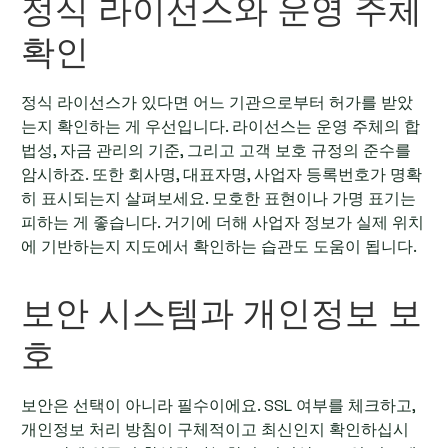
정식 라이선스와 운영 주체
확인
정식 라이선스가 있다면 어느 기관으로부터 허가를 받았
는지 확인하는 게 우선입니다. 라이선스는 운영 주체의 합
법성, 자금 관리의 기준, 그리고 고객 보호 규정의 준수를
암시하죠. 또한 회사명, 대표자명, 사업자 등록번호가 명확
히 표시되는지 살펴보세요. 모호한 표현이나 가명 표기는
피하는 게 좋습니다. 거기에 더해 사업자 정보가 실제 위치
에 기반하는지 지도에서 확인하는 습관도 도움이 됩니다.
보안 시스템과 개인정보 보
호
보안은 선택이 아니라 필수이에요. SSL 여부를 체크하고,
개인정보 처리 방침이 구체적이고 최신인지 확인하십시