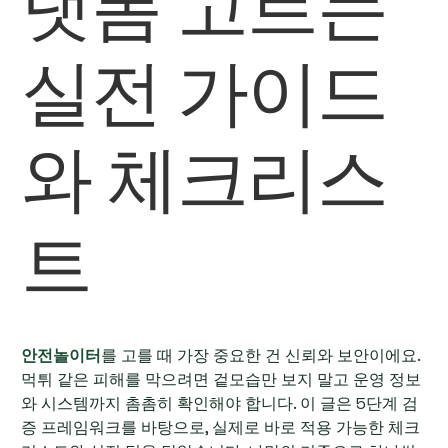
랫폼 고르는
실전 가이드
와 체크리스
트
안전놀이터
를 고를 때 가장 중요한 건 신뢰와 보안이에요.
먹튀 같은 피해를 막으려면 겉모습만 보지 말고 운영 정보
와 시스템까지 촘촘히 확인해야 합니다. 이 글은 5단계 검
증 프레임워크를 바탕으로, 실제로 바로 적용 가능한 체크