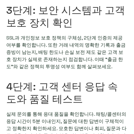
3단계: 보안 시스템과 고객
보호 장치 확인
SSL과 개인정보 보호 정책의 구체성, 2단계 인증의 제공
여부를 확인합니다. 또한 거래 내역의 명확한 기록과 출금
증빙이 남는지, 배팅 한도나 손실 보전 제도 같은 고객 보
호 장치가 실제로 존재하는지 점검합니다. 이때 “출금 한
도”와 같은 정책의 투명성 여부도 함께 살펴보세요.
4단계: 고객 센터 응답 속
도와 품질 테스트
실제 문의를 통해 응대 품질을 확인합니다. 채팅/콜센터의
응답 시간이 5분 이내인지, 질문에 대한 답변이 구체적이
고 정확한지 확인하세요. 모호한 답변이나 회피, 질문과 다