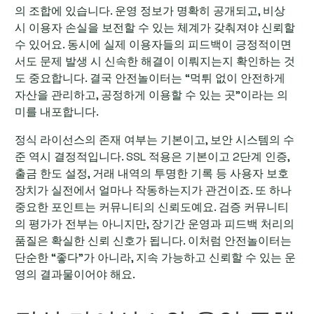
의 조합에 있습니다. 운영 정보가 명확히 공개되고, 비상
시 이용자 손실을 보전할 수 있는 체계가 갖춰져야 신뢰할
수 있어요. 동시에 실제 이용자들의 피드백이 긍정적이면
서도 문제 발생 시 신속한 해결이 이뤄지는지 확인하는 것
도 중요합니다. 결국 안전놀이터는 “먹튀 없이 안전하게
자산을 관리하고, 공정하게 이용할 수 있는 곳”이라는 의
미를 내포합니다.
정식 라이선스의 존재 여부는 기본이고, 보안 시스템의 수
준 역시 결정적입니다. SSL 적용은 기본이고 2단계 인증,
출금 한도 설정, 거래 내역의 투명한 기록 등 사용자 보호
장치가 실전에서 얼마나 작동하는지가 관건이죠. 또 하나
중요한 포인트는 커뮤니티의 신뢰도예요. 검증 커뮤니티
의 평가가 전부는 아니지만, 장기간 운영과 피드백 처리의
품질은 확실한 신뢰 신호가 됩니다. 이처럼 안전놀이터는
단순한 “좋다”가 아니라, 지속 가능하고 신뢰할 수 있는 운
영의 결과물이어야 해요.