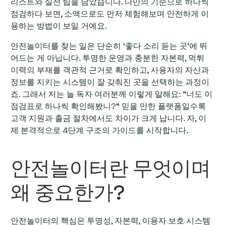
리스트와 실전 팁을 담았습니다. 나만의 기준으로 하나씩
점검하다 보면, 소액으로도 먼저 체험해보며 안전하게 이
용하는 방법이 보일 거예요.
안전놀이터를 찾는 일은 단순히 ‘좋다 소리 듣는 곳’에 뛰
어드는 게 아닙니다. 투명한 운영과 충분한 자본력, 먹튀
이력의 부재를 객관적 근거로 확인하고, 사용자의 자산과
정보를 지키는 시스템이 잘 갖춰진 곳을 선택하는 과정이
죠. 그래서 저는 늘 독자 여러분께 이렇게 말해요: “너도 이
점검표로 하나씩 확인해봤니?” 믿을 만한 플랫폼일수록
고객 지원과 출금 절차에서도 차이가 크게 납니다. 자, 이
제 본격적으로 4단계 구조의 가이드를 시작합니다.
안전놀이터란 무엇이며
왜 중요한가?
안전놀이터의 핵심은 투명성, 자본력, 이용자 보호 시스템