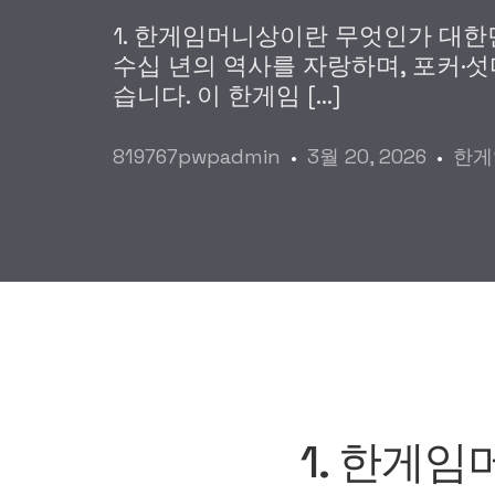
1. 한게임머니상이란 무엇인가 대한민
수십 년의 역사를 자랑하며, 포커·섯
습니다. 이 한게임 […]
819767pwpadmin
3월 20, 2026
한게
1. 한게