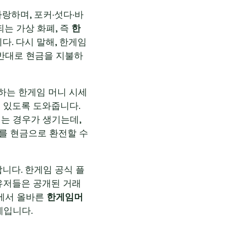
랑하며, 포커·섯다·바
는 가상 화폐, 즉
한
다. 다시 말해, 한게임
 반대로 현금을 지불하
하는 한게임 머니 시세
 있도록 도와줍니다.
는 경우가 생기는데,
를 현금으로 환전할 수
니다. 한게임 공식 플
유저들은 공개된 거래
정에서 올바른
한게임머
계입니다.