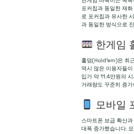
한게임 바둑이는 독특
포커칩과 동일한 재화 체
로 포커칩과 유사한 
과 동일한 방식으로 
한게임 
홀덤(Hold’em)은
역시 많은 이용자들이 즐
입가 약 11.4만원의 
거래량도 꾸준히 증가
모바일 포커
스마트폰 보급 확산과
대폭 증가했습니다. 모