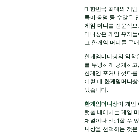
대한민국 최대의 게임 
둑이·홀덤 등 수많은 
게임 머니
를 전문적으
머니상은 게임 유저들
고 한게임 머니를 구매
한게임머니상의 역할은
를 투명하게 공개하고
한게임 포커나 섯다를
이럴 때
한게임머니상
있습니다.
한게임머니상
이 게임
랫폼 내에서는 게임 
채널이나 신뢰할 수 있
니상
을 선택하는 것은