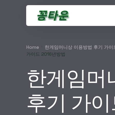
Home
한게임머니상 이용방법 후기 가이드
가이드 2016년방법
한게임머
후기 가이