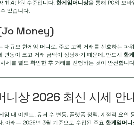
약 11.4만원 수준입니다.
한게임머니상
을 통해 PC와 모바
수 있습니다.
Jo Money)
는 대규모 한게임 머니로, 주로 고액 거래를 선호하는 파
시세 변동이 크고 거래 금액이 상당하기 때문에, 반드시
한
시세를 별도 확인한 후 거래를 진행하는 것이 안전합니다
머니상 2026 최신 시세 안
게임 내 이벤트, 유저 수 변동, 플랫폼 정책, 계절적 요인
 아래는 2026년 3월 기준으로 수집된 주요
한게임머니