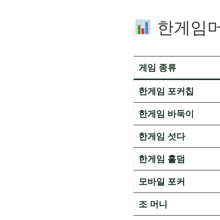
한게임머니
게임 종류
한게임 포커칩
한게임 바둑이
한게임 섯다
한게임 홀덤
모바일 포커
조 머니