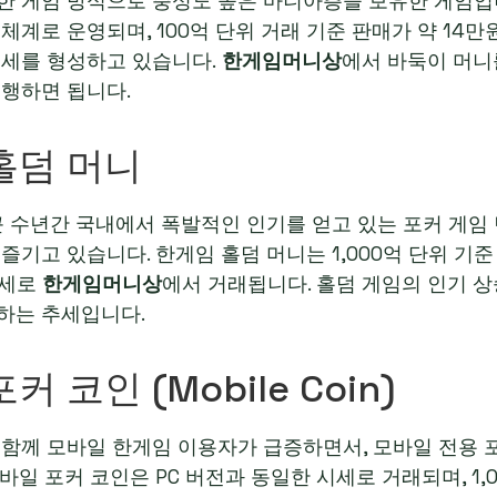
한 게임 방식으로 충성도 높은 마니아층을 보유한 게임입
계로 운영되며, 100억 단위 거래 기준 판매가 약 14만원
시세를 형성하고 있습니다.
한게임머니상
에서 바둑이 머니
진행하면 됩니다.
홀덤 머니
 최근 수년간 국내에서 폭발적인 인기를 얻고 있는 포커 게임
기고 있습니다. 한게임 홀덤 머니는 1,000억 단위 기준 
시세로
한게임머니상
에서 거래됩니다. 홀덤 게임의 인기 상
하는 추세입니다.
 코인 (Mobile Coin)
 함께 모바일 한게임 이용자가 급증하면서, 모바일 전용 
바일 포커 코인은 PC 버전과 동일한 시세로 거래되며, 1,