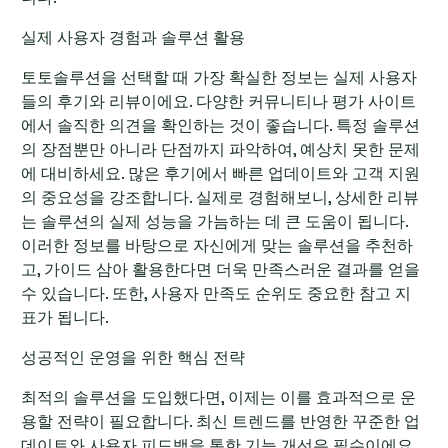
실제 사용자 경험과 솔루션 활용
토토솔루션을 선택할 때 가장 확실한 정보는 실제 사용자
들의 후기와 리뷰이에요. 다양한 커뮤니티나 평가 사이트
에서 솔직한 의견을 확인하는 것이 좋습니다. 특정 솔루션
의 장점뿐만 아니라 단점까지 파악하여, 예상치 못한 문제
에 대비하세요. 많은 후기에서 빠른 업데이트와 고객 지원
의 중요성을 강조합니다. 실제로 경험해보니, 상세한 리뷰
는 솔루션의 실제 성능을 가늠하는 데 큰 도움이 됩니다.
이러한 정보를 바탕으로 자신에게 맞는 솔루션을 추천하
고, 가이드 삼아 활용한다면 더욱 만족스러운 결과를 얻을
수 있습니다. 또한, 사용자 만족도 순위도 중요한 참고 지
표가 됩니다.
성공적인 운영을 위한 핵심 전략
최적의 솔루션을 도입했다면, 이제는 이를 효과적으로 운
용할 전략이 필요합니다. 최신 트렌드를 반영한 꾸준한 업
데이트와 사용자 피드백을 통한 기능 개선은 필수이에요.