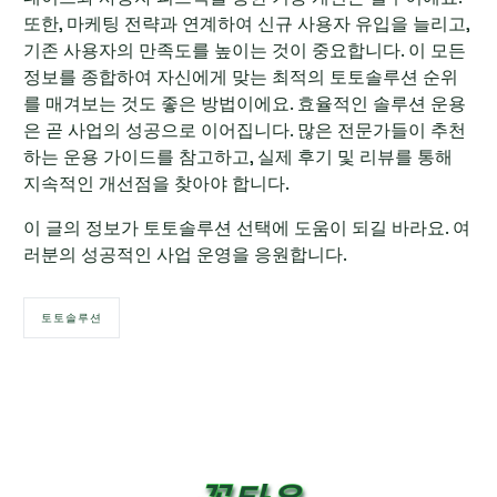
또한, 마케팅 전략과 연계하여 신규 사용자 유입을 늘리고,
기존 사용자의 만족도를 높이는 것이 중요합니다. 이 모든
정보를 종합하여 자신에게 맞는 최적의 토토솔루션 순위
를 매겨보는 것도 좋은 방법이에요. 효율적인 솔루션 운용
은 곧 사업의 성공으로 이어집니다. 많은 전문가들이 추천
하는 운용 가이드를 참고하고, 실제 후기 및 리뷰를 통해
지속적인 개선점을 찾아야 합니다.
이 글의 정보가 토토솔루션 선택에 도움이 되길 바라요. 여
러분의 성공적인 사업 운영을 응원합니다.
토토솔루션