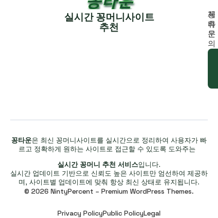
꽁
제
실시간 꽁머니사이트
타
휴
추천
운
문
의
꽁타운
은 최신 꽁머니사이트를 실시간으로 정리하여 사용자가 빠
르고 정확하게 원하는 사이트로 접근할 수 있도록 도와주는
실시간 꽁머니 추천 서비스
입니다.
실시간 업데이트 기반으로 신뢰도 높은 사이트만 엄선하여 제공하
며, 사이트별 업데이트에 맞춰 항상 최신 상태로 유지됩니다.
© 2026 NintyPercent – Premium WordPress Themes.
Privacy Policy
Public Policy
Legal