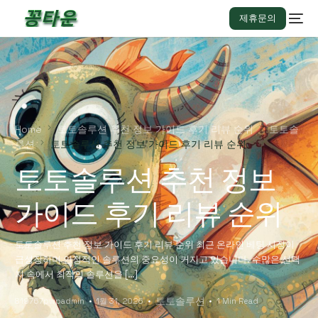
제휴문의
Home
토토솔루션 추천 정보 가이드 후기 리뷰 순위
토토솔
루션
토토솔루션 추천 정보 가이드 후기 리뷰 순위
토토솔루션 추천 정보
가이드 후기 리뷰 순위
토토솔루션 추천 정보 가이드 후기 리뷰 순위 최근 온라인 베팅 시장이
급성장하며 안정적인 솔루션의 중요성이 커지고 있습니다. 수많은 선택
지 속에서 최적의 솔루션을 […]
토토솔루션
819767pwpadmin
1월 31, 2026
1 Min Read